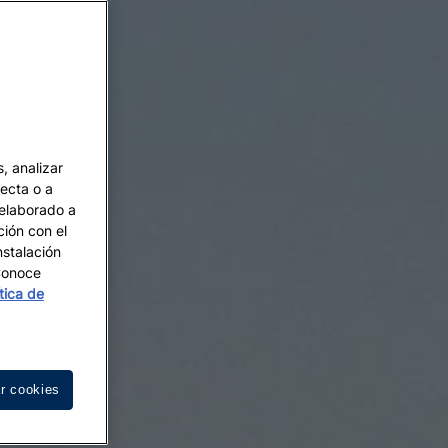
, analizar
recta o a
 elaborado a
ción con el
nstalación
 Conoce
ítica de
r cookies