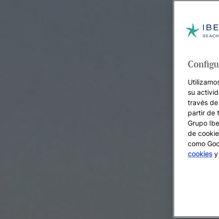
Configu
Utilizamo
su activi
través de
partir de 
Grupo Iber
de cookie
como Goog
cookies
y 