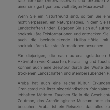
faszinierende Unterwasserwelt und erkunden Si
einer einzigartigen und vielfältigen Meereswelt.
Wenn Sie ein Naturfreund sind, sollten Sie ei
nicht verpassen, ein Naturparadies, in dem Sie
Landschaften finden. Begeben Sie sich auf auf
spektakuläre Felsformationen und entdecken Sie 
auch die beeindruckende Huliba-Höhle mit 
spektakulären Kalksteinformationen besuchen.
Für diejenigen, die nach adrenalingeladenen 
Aktivitäten wie Kitesurfen, Parasailing und Tauc
können auch eine Jeeptour durch die Wüste der
trockenen Landschaften und atemberaubenden P
Aruba hat auch eine reiche Kultur. Erkunde
Oranjestad mit ihrer niederländischen Kolonialar
lebhaften Märkten. Tauchen Sie in die Geschichte
Zoutman, das Archäologische Museum oder da
besuchen. Aruba ist ein Reiseziel, das alles zu