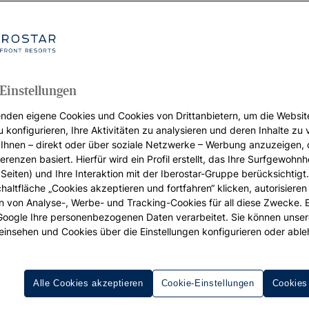
nloser
Einstellungen
nden eigene Cookies und Cookies von Drittanbietern, um die Websit
u konfigurieren, Ihre Aktivitäten zu analysieren und deren Inhalte zu
Ihnen – direkt oder über soziale Netzwerke – Werbung anzuzeigen, 
erenzen basiert. Hierfür wird ein Profil erstellt, das Ihre Surfgewohnhe
Seiten) und Ihre Interaktion mit der Iberostar-Gruppe berücksichtigt
chaltfläche „Cookies akzeptieren und fortfahren“ klicken, autorisieren
ion von Analyse-, Werbe- und Tracking-Cookies für all diese Zwecke. 
 Google Ihre personenbezogenen Daten verarbeitet. Sie können unse
einsehen und Cookies über die Einstellungen konfigurieren oder able
Neues 5-Sterne-Hotel auf Aruba
Alle Cookies akzeptieren
Cookie-Einstellungen
Cookies
Aruba. Wo Traumurlaube wahr werden. Wir von Iberostar sin
für einmalige Urlaubserlebnisse. Freuen Sie sich auf den
Eag