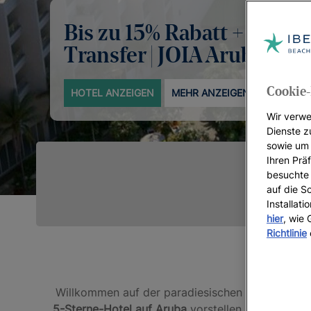
Bis zu 15% Rabatt + koste
Transfer | JOIA Aruba
Cookie-
HOTEL ANZEIGEN
MEHR ANZEIGEN
Wir verwe
Dienste z
sowie um 
Ihren Präf
besuchte 
auf die S
Installat
hier
, wie
Richtlinie
Willkommen auf der paradiesischen Karibikinsel 
5-Sterne-Hotel auf Aruba
vorstellen zu dürfen – 