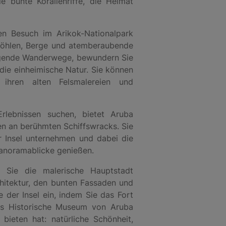
e bunte Korallenriffe, die Heimat
nen Besuch im Arikok-Nationalpark
 Höhlen, Berge und atemberaubende
regende Wanderwege, bewundern Sie
die einheimische Natur. Sie können
ihren alten Felsmalereien und
Erlebnissen suchen, bietet Aruba
hen an berühmten Schiffswracks. Sie
 Insel unternehmen und dabei die
anoramablicke genießen.
n Sie die malerische Hauptstadt
chitektur, den bunten Fassaden und
 der Insel ein, indem Sie das Fort
s Historische Museum von Aruba
 bieten hat: natürliche Schönheit,