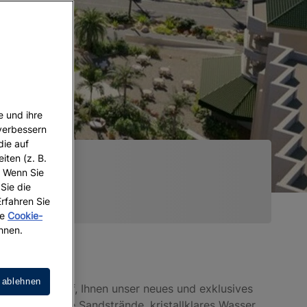
e und ihre
 verbessern
die auf
iten (z. B.
. Wenn Sie
 Sie die
Erfahren Sie
re
Cookie-
hnen.
 ablehnen
d stolz darauf, Ihnen unser neues und exklusives
: weiße Sandstrände, kristallklares Wasser
le Beach