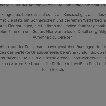
bhafte Kultur der Karibik werden Sie vom ersten Moment an 
ikangebiets befindet und somit als Reiseziel gilt, dass da
rtet Sie stets mit Sonnenschein und perfekten Wetterbedin
nten Einrichtungen, die für Ihren maximalen Komfort gestal
blen Zimmern und Suiten. Hier wurde jedes Detail sorgfälti
Aufenthalt zu bereiten.
hten, auf der Suche nach unvergesslichen
Ausflügen
sind o
eden das perfekte Urlaubserlebnis bereit.
Erkunden Sie den
d tauchen Sie ein in die faszinierende Unterwasserwelt –
udem erwarten Sie traumhafte Strände mit weißem Sand und
Palm Beach.