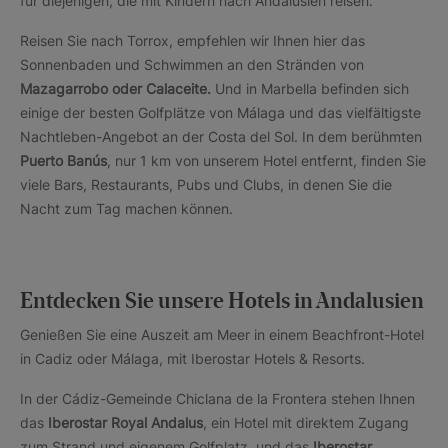
für diejenigen, die mit Kindern nach Andalusien reisen.
Reisen Sie nach Torrox, empfehlen wir Ihnen hier das
Sonnenbaden und Schwimmen an den Stränden von
Mazagarrobo oder Calaceite.
Und in Marbella befinden sich
einige der besten Golfplätze von Málaga und das vielfältigste
Nachtleben-Angebot an der Costa del Sol. In dem berühmten
Puerto Banús
, nur 1 km von unserem Hotel entfernt, finden Sie
viele Bars, Restaurants, Pubs und Clubs, in denen Sie die
Nacht zum Tag machen können.
Entdecken Sie unsere Hotels in Andalusien
Genießen Sie eine Auszeit am Meer in einem Beachfront-Hotel
in Cadiz oder Málaga, mit Iberostar Hotels & Resorts.
In der Cádiz-Gemeinde Chiclana de la Frontera stehen Ihnen
das
Iberostar Royal Andalus
, ein Hotel mit direktem Zugang
zum Strand und eigenem Golfplatz, und das
Iberostar