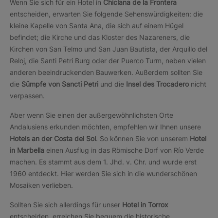
Wenn Sie sich für ein Hotel in
Chiclana de la Frontera
entscheiden, erwarten Sie folgende Sehenswürdigkeiten: die
kleine Kapelle von Santa Ana, die sich auf einem Hügel
befindet; die Kirche und das Kloster des Nazareners, die
Kirchen von San Telmo und San Juan Bautista, der Arquillo del
Reloj, die Santi Petri Burg oder der Puerco Turm, neben vielen
anderen beeindruckenden Bauwerken. Außerdem sollten Sie
die
Sümpfe von Sancti Petri
und die
Insel des Trocadero
nicht
verpassen.
Aber wenn Sie einen der außergewöhnlichsten Orte
Andalusiens erkunden möchten, empfehlen wir Ihnen unsere
Hotels an der Costa del Sol
. So können Sie von unserem
Hotel
in Marbella
einen Ausflug in das Römische Dorf von Río Verde
machen. Es stammt aus dem 1. Jhd. v. Chr. und wurde erst
1960 entdeckt. Hier werden Sie sich in die wunderschönen
Mosaiken verlieben.
Sollten Sie sich allerdings für unser
Hotel in Torrox
entscheiden, erreichen Sie bequem die historische