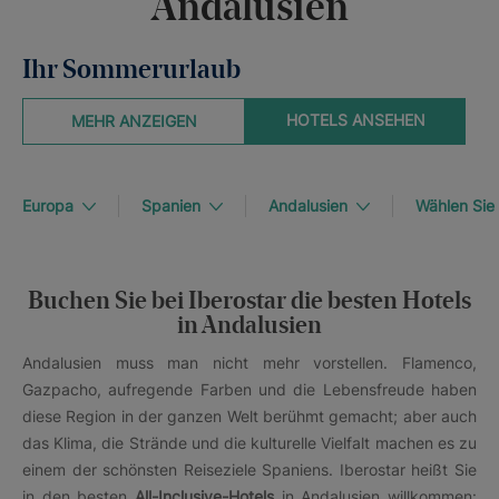
Andalusien
Ihr Sommerurlaub
HOTELS ANSEHEN
MEHR ANZEIGEN
Europa
Spanien
Andalusien
Wählen Sie 
Buchen Sie bei Iberostar die besten Hotels
in Andalusien
Andalusien muss man nicht mehr vorstellen. Flamenco,
Gazpacho, aufregende Farben und die Lebensfreude haben
diese Region in der ganzen Welt berühmt gemacht; aber auch
das Klima, die Strände und die kulturelle Vielfalt machen es zu
einem der schönsten Reiseziele Spaniens. Iberostar heißt Sie
in den besten
All-Inclusive-Hotels
in Andalusien willkommen: