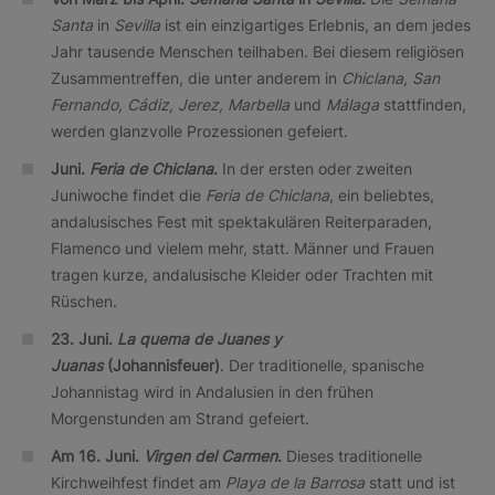
Santa
in
Sevilla
ist ein einzigartiges Erlebnis, an dem jedes
Jahr tausende Menschen teilhaben. Bei diesem religiösen
Zusammentreffen, die unter anderem in
Chiclana, San
Fernando, Cádiz, Jerez, Marbella
und
Málaga
stattfinden,
werden glanzvolle Prozessionen gefeiert.
Juni.
Feria de Chiclana
.
In der ersten oder zweiten
Juniwoche findet die
Feria de Chiclana
, ein beliebtes,
andalusisches Fest mit spektakulären Reiterparaden,
Flamenco und vielem mehr, statt. Männer und Frauen
tragen kurze, andalusische Kleider oder Trachten mit
Rüschen.
23. Juni.
La quema de Juanes y
Juanas
(Johannisfeuer)
. Der traditionelle, spanische
Johannistag wird in Andalusien in den frühen
Morgenstunden am Strand gefeiert.
Am 16. Juni.
Virgen del Carmen
.
Dieses traditionelle
Kirchweihfest findet am
Playa de la Barrosa
statt und ist