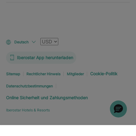
Währung
Deutsch
Iberostar App herunterladen
Cookie-Politik
Sitemap
Rechtlicher Hinweis
Mitglieder
Datenschutzbestimmungen
Online Sicherheit und Zahlungsmethoden
Iberostar Hotels & Resorts
Hotel erkunden
JETZT BUCHEN
AB
245
€