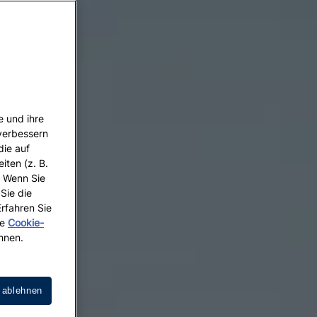
e und ihre
 verbessern
die auf
iten (z. B.
. Wenn Sie
 Sie die
Erfahren Sie
re
Cookie-
hnen.
 ablehnen