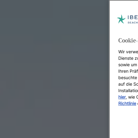
Cookie-
Wir verwe
Dienste z
sowie um 
Ihren Präf
besuchte 
auf die S
Installat
hier
, wie
Richtlinie